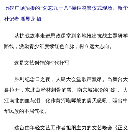
历碑广场拍摄的“勿忘九一八”撞钟鸣警仪式现场。新华
社记者 潘昱龙 摄
从抗战故事走进思政课堂到多地推出抗战主题研学
路线，激励青少年赓续红色血脉，树立远大志向。
这是文艺创作的时代抒写——
胜利纪念日之夜，人民大会堂歌声激昂。当舞台大
幕拉开，东北白桦林刺骨的雪、南京城凄冷的“殇”、大
江南北的血与泪，化作黄河咆哮般的震天怒吼，唱出中
华民族的不屈气概。
这台由年轻文艺工作者担纲主力的文艺晚会《正义