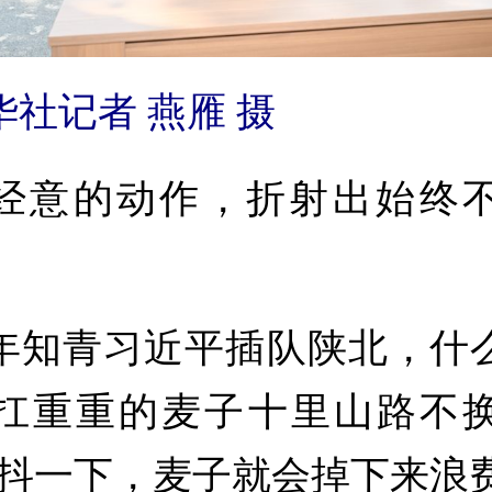
记者 燕雁 摄
意的动作，折射出始终不
青习近平插队陕北，什
扛重重的麦子十里山路不
肩抖一下，麦子就会掉下来浪费