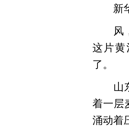
新
风，拂
这片黄
了。
山东德
着一层
涌动着