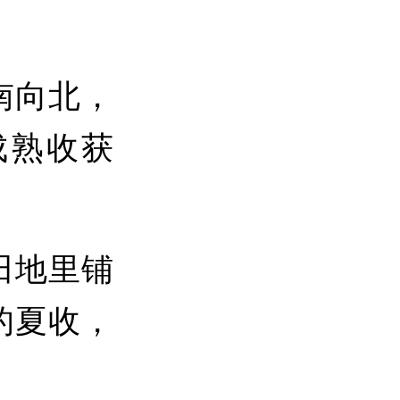
南向北，
成熟收获
田地里铺
的夏收，