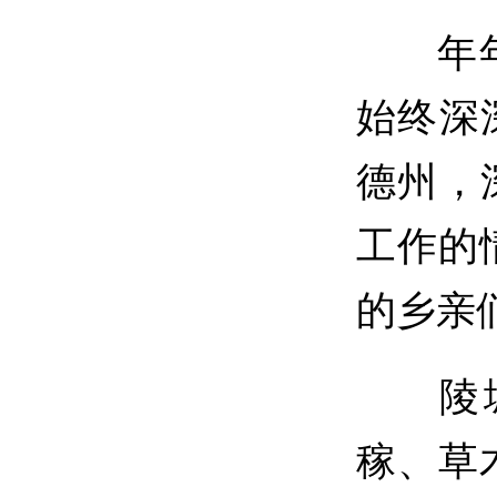
年年岁
始终深
德州，
工作的
的乡亲
陵城
稼、草