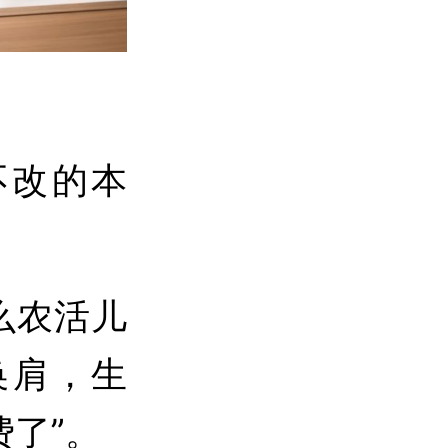
改的本
么农活儿
换肩，生
了”。