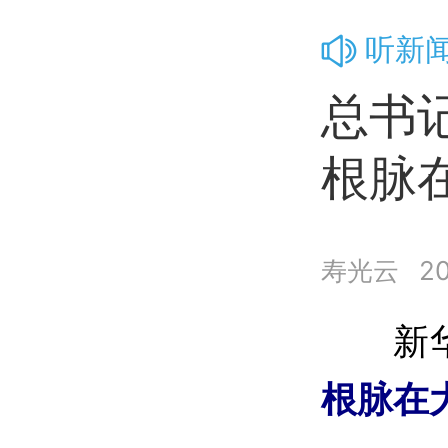
听新
总书
根脉
寿光云
20
新
根脉在