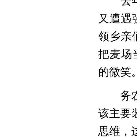
去年秋
又遭遇
领乡亲
把麦场
的微笑
务农重
该主要
思维，