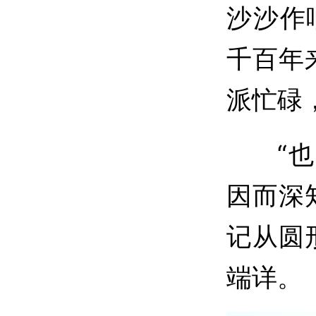
沙沙作
千百年
派忙碌
“也是
因而深
记从圆
端详。