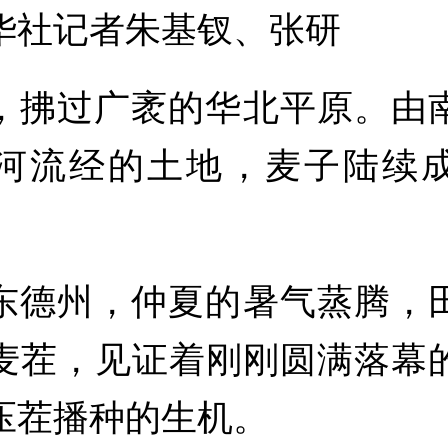
华社记者朱基钗、张研
过广袤的华北平原。由
河流经的土地，麦子陆续
州，仲夏的暑气蒸腾，
麦茬，见证着刚刚圆满落幕
压茬播种的生机。