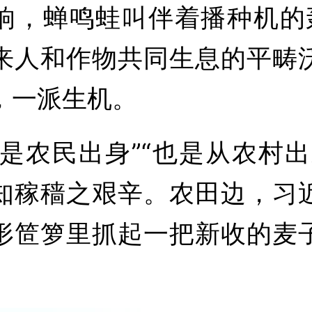
响，蝉鸣蛙叫伴着播种机的
来人和作物共同生息的平畴
，一派生机。
农民出身”“也是从农村出
知稼穑之艰辛。农田边，习
形笸箩里抓起一把新收的麦