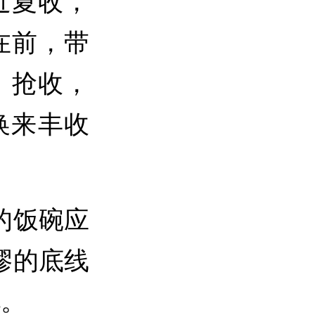
近夏收，
在前，带
、抢收，
换来丰收
的饭碗应
缪的底线
见。