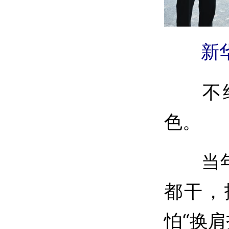
新华社
不经
色。
当年知
都干，
怕“换