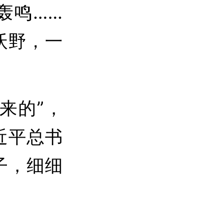
轰鸣……
沃野，一
来的”，
近平总书
子，细细